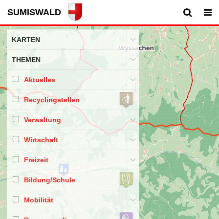
SUMISWALD
KARTEN
THEMEN
Ortsplan
Aktuelles
Amtl. Vermessung
Recyclingstellen
Lufbild
Baustellen
Verwaltung
Zonenplan
Veranstaltungen
Abfallsammelstellen
Wirtschaft
Google Maps
Abteilungen
Freizeit
Mitarbeitende
Unternehmen
Bildung/Schule
Gastgewerbe
Vereine
Mobilität
Immobilien/Bauland
Spielplätze
Bildung/Schule