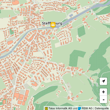
Gastronomie
Tankstellen
Vereine
Waldhütten
Geldautomaten
+
-
Talus Informatik AG
und
RSW AG
|
Datenquelle