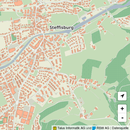
Gastronomie
Tankstellen
Vereine
Waldhütten
Geldautomaten
+
-
Talus Informatik AG
und
RSW AG
|
Datenquelle