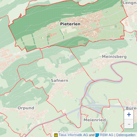
+
-
Talus Informatik AG
und
RSW AG
|
Datenquellen