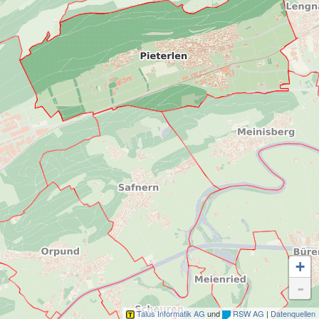
+
-
Talus Informatik AG
und
RSW AG
|
Datenquellen