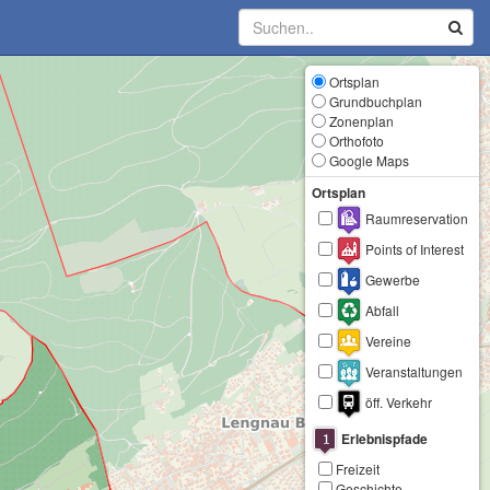
Ortsplan
Grundbuchplan
Zonenplan
Orthofoto
Google Maps
Ortsplan
Raumreservation
Points of Interest
Gewerbe
Abfall
Vereine
Veranstaltungen
öff. Verkehr
Erlebnispfade
Freizeit
Geschichte