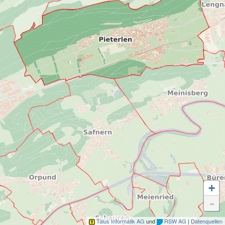
+
-
Talus Informatik AG
und
RSW AG
|
Datenquellen