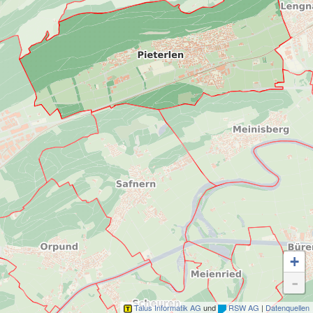
+
-
Talus Informatik AG
und
RSW AG
|
Datenquellen