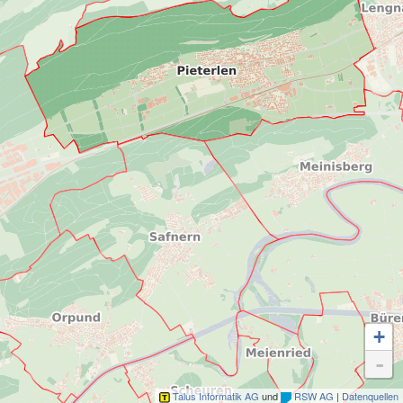
+
-
Talus Informatik AG
und
RSW AG
|
Datenquellen