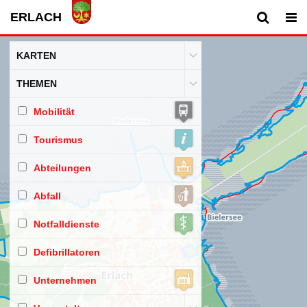
ERLACH
KARTEN
THEMEN
Ortsplan
Mobilität
Amtl. Vermessung
Tourismus
Lufbild
ÖV
Abteilungen
Zonenplan
Sehenswürdigkeiten
Abfall
Google Maps
Abteilungen
Notfalldienste
Abfallsammelstellen
Defibrillatoren
Notfallnummer
Unternehmen
defibrillatoren