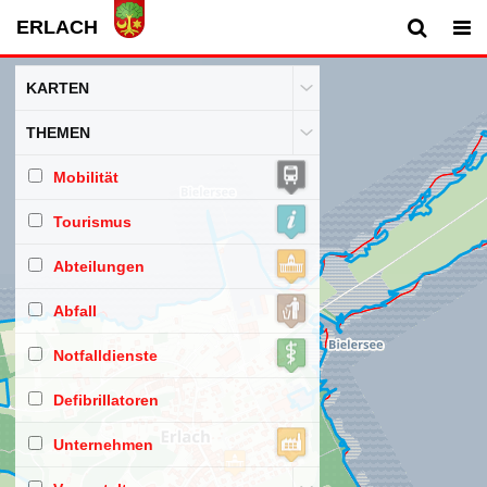
ERLACH
KARTEN
THEMEN
Ortsplan
Mobilität
Amtl. Vermessung
Tourismus
Lufbild
ÖV
Abteilungen
Zonenplan
Sehenswürdigkeiten
Abfall
Google Maps
Abteilungen
Notfalldienste
Abfallsammelstellen
Defibrillatoren
Notfallnummer
Unternehmen
defibrillatoren